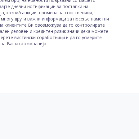
олем број на новности поврзазни со Вашето
ајте дневни нотификации за постапки на
ија, казни/санкции, промена на сопственици,
и многу други важни информаци за носење паметни
на клиентите Ви овозможува да го контролирате
ален деловен и кредитен ризик значи дека можете
берете вистински соработници и да го усмерите
 на Вашата компанија.