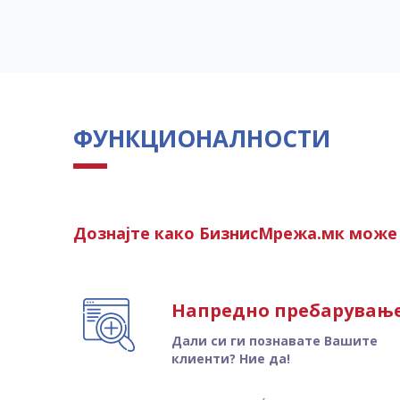
ФУНКЦИОНАЛНОСТИ
Дознајте како БизнисМрежа.мк може 
Напредно пребарувањ
Дали си ги познавате Вашите
клиенти? Ние да!