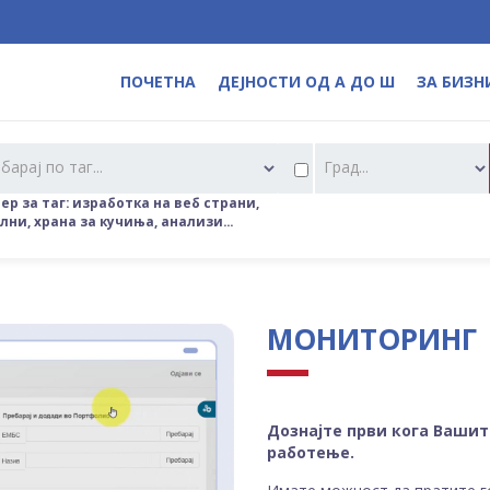
ПОЧЕТНА
ДЕЈНОСТИ ОД А ДО Ш
ЗА БИЗН
барај по таг...
Град...
р за таг: изработка на веб страни,
ни, храна за кучиња, анализи...
МОНИТОРИНГ
Дознајте први кога Вашит
работење.