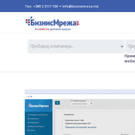
Тел. +389 2 3117 100
info@biznismreza.mk
Пребарај компанија...
Пре
Приме
мобил