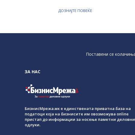
ДОЗНАЈТЕ ПОВЕЌЕ
Поставени се колачиња 
ЗА НАС
БизнисМрежа.мк е единствената приватна база на
податоци која на бизнисите им овозможува online
пристап до информации за носење паметни деловни
одлуки.