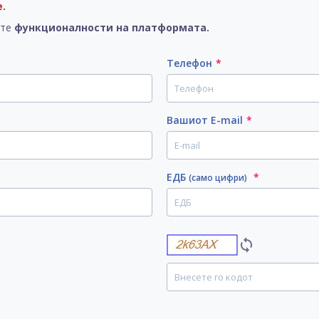
.
ите
функционалности на платформата.
Телефон
*
Вашиот Е-mail
*
ЕДБ
*
(само цифри)